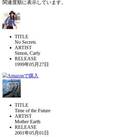
関連度順に表示しています。
TITLE
No Secrets
ARTIST
Simon, Carly
RELEASE
1999年05月27日
TITLE
Time of the Future
ARTIST
Mother Earth
RELEASE
2001年05月01日