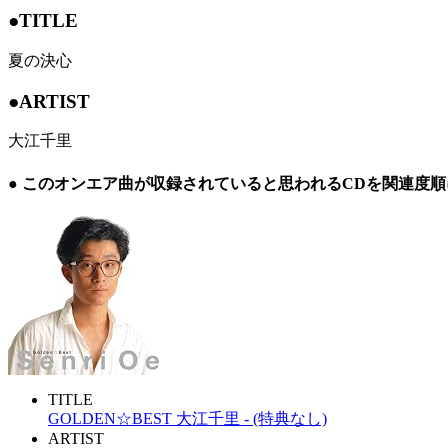
●TITLE
夏の決心
●ARTIST
大江千里
● このオンエア曲が収録されていると思われるCDを関連度
TITLE
GOLDEN☆BEST 大江千里 - (特典なし)
ARTIST