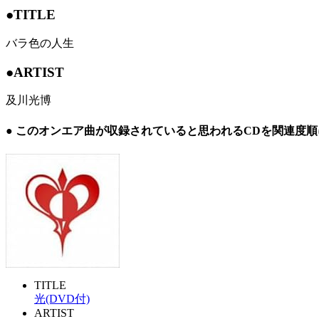
●TITLE
バラ色の人生
●ARTIST
及川光博
● このオンエア曲が収録されていると思われるCDを関連度
TITLE
光(DVD付)
ARTIST