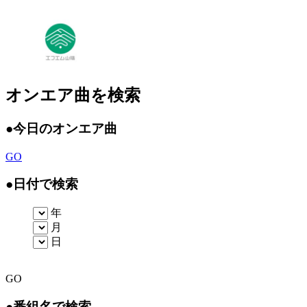
オンエア曲を検索
●
今日のオンエア曲
GO
●
日付で検索
年
月
日
GO
●
番組名で検索