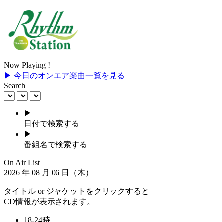
Now Playing !
▶ 今日のオンエア楽曲一覧を見る
Search
▶
日付で検索する
▶
番組名で検索する
On Air List
2026
年
08
月
06
日（木）
タイトル or ジャケットをクリックすると
CD情報が表示されます。
18-24時