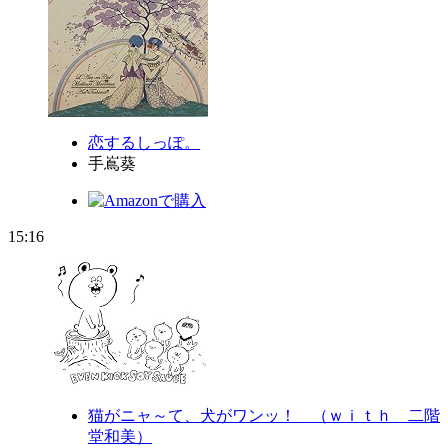
恋するしっぽ。
手嶌葵
15:16
猫がニャ～て、犬がワンッ！ （ｗｉｔｈ 二階
堂和美）