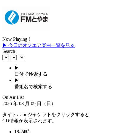
Now Playing !
▶ 今日のオンエア楽曲一覧を見る
Search
▶
日付で検索する
▶
番組名で検索する
On Air List
2026
年
08
月
09
日（日）
タイトル or ジャケットをクリックすると
CD情報が表示されます。
18-24時