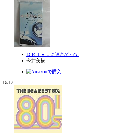
ＤＲＩＶＥに連れてって
今井美樹
16:17