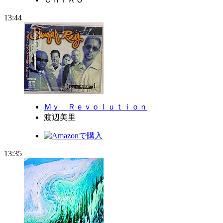
13:44
Ｍｙ Ｒｅｖｏｌｕｔｉｏｎ
渡辺美里
13:35