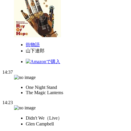
街物語
山下達郎
14:37
One Night Stand
The Magic Lanterns
14:23
Didn't We（Live）
Glen Campbell