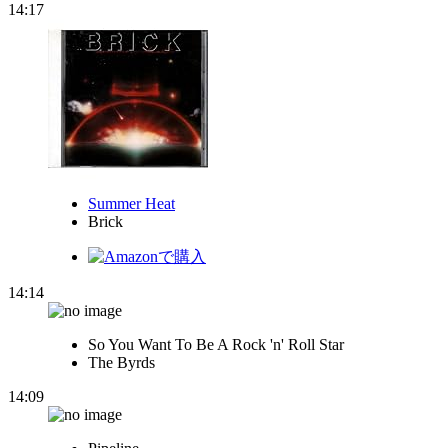
14:17
Summer Heat
Brick
14:14
So You Want To Be A Rock 'n' Roll Star
The Byrds
14:09