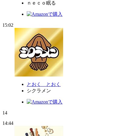
ｎｅｃｏ眠る
15:02
とおく とおく
シクラメン
14
14:44