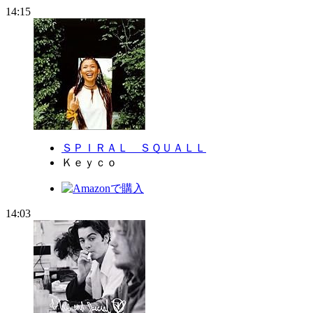
14:15
ＳＰＩＲＡＬ ＳＱＵＡＬＬ
Ｋｅｙｃｏ
14:03