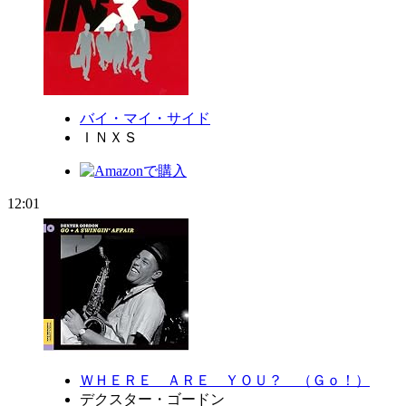
バイ・マイ・サイド
ＩＮＸＳ
12:01
ＷＨＥＲＥ ＡＲＥ ＹＯＵ？ （Ｇｏ！）
デクスター・ゴードン