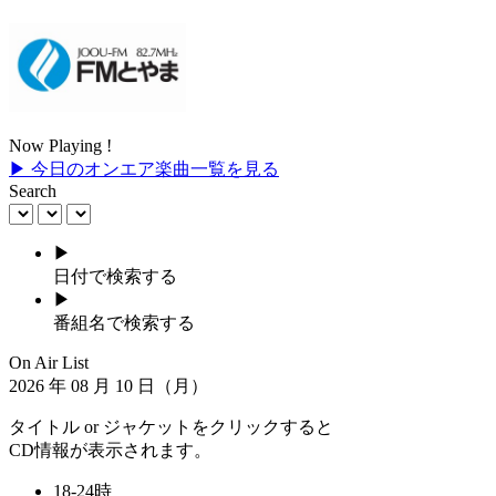
Now Playing !
▶ 今日のオンエア楽曲一覧を見る
Search
▶
日付で検索する
▶
番組名で検索する
On Air List
2026
年
08
月
10
日（月）
タイトル or ジャケットをクリックすると
CD情報が表示されます。
18-24時