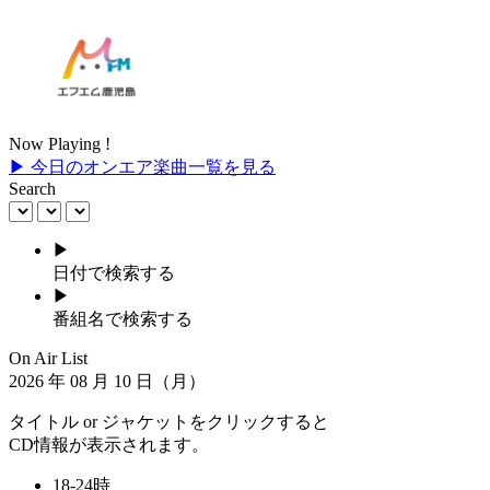
Now Playing !
▶ 今日のオンエア楽曲一覧を見る
Search
▶
日付で検索する
▶
番組名で検索する
On Air List
2026
年
08
月
10
日（月）
タイトル or ジャケットをクリックすると
CD情報が表示されます。
18-24時