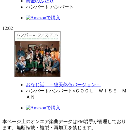
黄金のふたり
ハンバート ハンバート
12:02
おなじ話 －総天然色バージョン－
ハンバートハンバート×ＣＯＯＬ ＷＩＳＥ Ｍ
ＡＮ
本ページ上のオンエア楽曲データはFM岩手が管理しており
ます。無断転載・複製・再加工を禁じます。