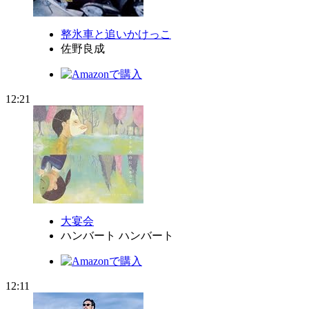
整氷車と追いかけっこ
佐野良成
12:21
大宴会
ハンバート ハンバート
12:11