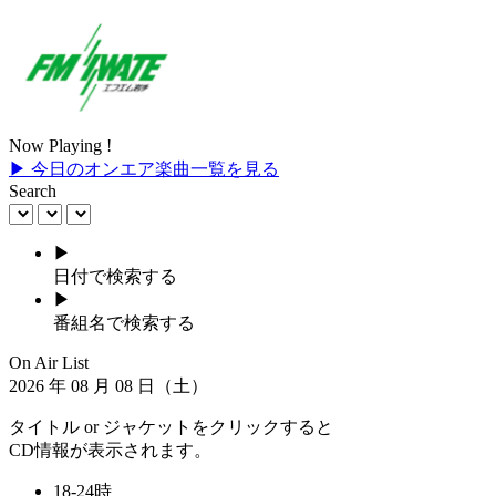
Now Playing !
▶ 今日のオンエア楽曲一覧を見る
Search
▶
日付で検索する
▶
番組名で検索する
On Air List
2026
年
08
月
08
日（土）
タイトル or ジャケットをクリックすると
CD情報が表示されます。
18-24時