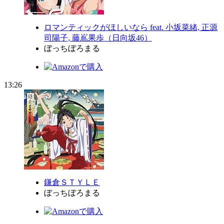
ロマンティックがほしいなら feat. 小坂菜緒, 正源
司陽子, 藤嶌果歩（日向坂46）
ぼっちぼろまる
13:26
鎌倉ＳＴＹＬＥ
ぼっちぼろまる