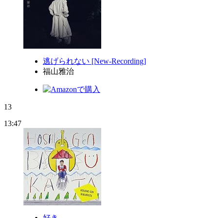
逃げられない [New-Recording]
福山雅治
13
13:47
好き