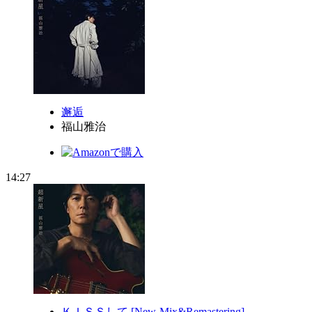
邂逅
福山雅治
14:27
ＫＩＳＳして [New-Mix&Remastering]