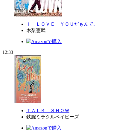
Ｉ ＬＯＶＥ ＹＯＵだもんで。
木梨憲武
12:33
ＴＡＬＫ ＳＨＯＷ
鉄腕ミラクルベイビーズ